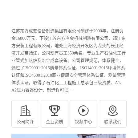
江苏东方成套设备制造集团有限公司创建于2000年，注册资
金16800万元，下设江苏东方冶金机械制造有限公司、靖江东
方安装工程有限公司，地处上海经济开发区为龙头的长江经
济开发带靖江，公司现有员工350余名。专业生产石油化工行
业管式加热炉及冶金成套设备。公司管理规范，体系健全，
通过了ISO9001:2015质量体系认证、ISO14001:2015环境体系
认证和ISO45001:2018职业健康安全管理体系认证、测量管理
体系认证，取得了石油化工工程施工总承包三级资质、A1、
A2压力容器设计、制造许可证···
公司简介
企业资质
视频中心
联系我们