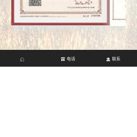
电话
联系
江苏东方成套设
备制造集团有限
开云·官方端网页版登录
公司
电话：13801428399
入口
地址：靖江市新桥镇
工业园区
微信公众号
手机站
邮箱：
13801428399@163.com
主页：iappfan.com