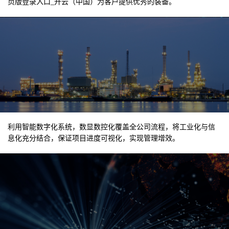
页版登录入口_开云（中国）为客户提供优秀的装备。
利用智能数字化系统，数显数控化覆盖全公司流程，将工业化与信
息化充分结合，保证项目进度可视化，实现管理增效。