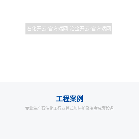
石化开云·官方端网
冶金开云·官方端网
页版登录入口_开云
页版登录入口_开云
（中国）
（中国）
工程案例
专业生产石油化工行业管式加热炉及冶金成套设备