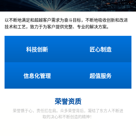
以不断地满足和超越客户需求为奋斗目标，不断地吸收创新和改进
技术和工艺，致力于为客户提供完整、专业的解决方案。
科技创新
匠心制造
信息化管理
超值服务
荣誉资质
荣誉镌于心，责任扛在肩。众多荣誉背后，凝结了东方人不断进
取的决心和不断创造的精神！