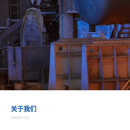
关于我们
ABOUT US