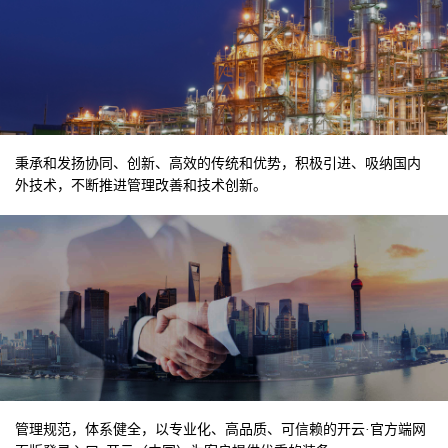
秉承和发扬协同、创新、高效的传统和优势，积极引进、吸纳国内
外技术，不断推进管理改善和技术创新。
管理规范，体系健全，以专业化、高品质、可信赖的开云·官方端网