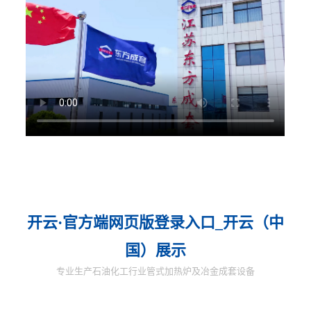
开云·官方端网页版登录入口_开云（中
国）展示
专业生产石油化工行业管式加热炉及冶金成套设备