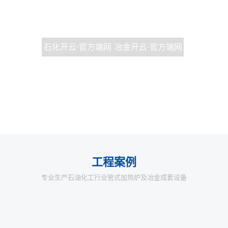
石化开云·官方端网
冶金开云·官方端网
页版登录入口_开云
页版登录入口_开云
（中国）
（中国）
工程案例
专业生产石油化工行业管式加热炉及冶金成套设备