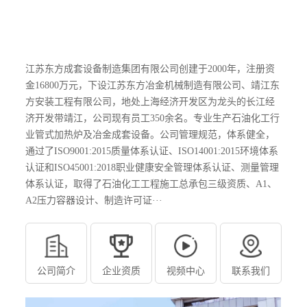
江苏东方成套设备制造集团有限公司创建于2000年，注册资
金16800万元，下设江苏东方冶金机械制造有限公司、靖江东
方安装工程有限公司，地处上海经济开发区为龙头的长江经
济开发带靖江，公司现有员工350余名。专业生产石油化工行
业管式加热炉及冶金成套设备。公司管理规范，体系健全，
通过了ISO9001:2015质量体系认证、ISO14001:2015环境体系
认证和ISO45001:2018职业健康安全管理体系认证、测量管理
体系认证，取得了石油化工工程施工总承包三级资质、A1、
A2压力容器设计、制造许可证···
公司简介
企业资质
视频中心
联系我们