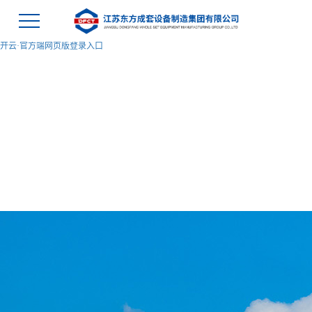
开云·官方端网页版登录入口